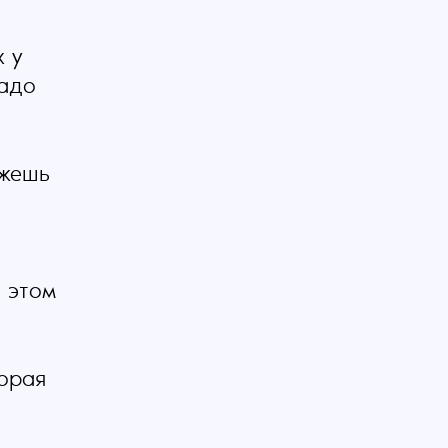
х у
надо
ожешь
в этом
торая