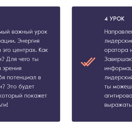
4 УРОК
амый важный урок
Направлен
ации. Энергия
лидерски
 эго центрах. Как
оратора 
? Для чего ты
Завершаю
и зрения
информац
бя потенциал в
лидерский
? Это будет
ты можешь
 который покажет
агитирова
ги!
выражать