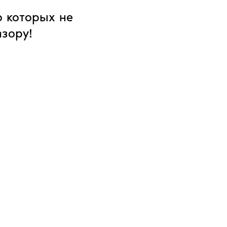
о которых не
изору!