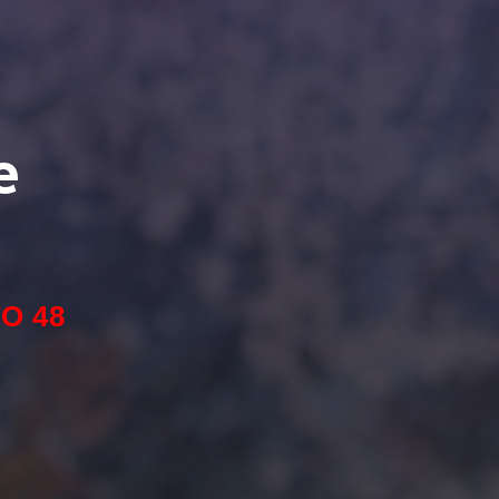
е
О 48