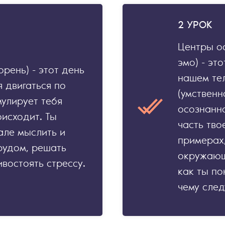
2 УРОК
Центры ос
эмо) - эт
орень) - этот день
нашем тел
я двигаться по
(умственн
мулирует тебя
осознанно
оисходит. Ты
часть тв
але мыслить и
примерах,
рудом, решать
окружающ
востоять стрессу.
как ты п
чему след