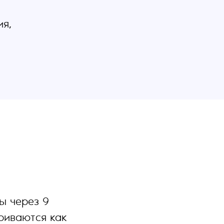
ия,
ы через 9
риваются как