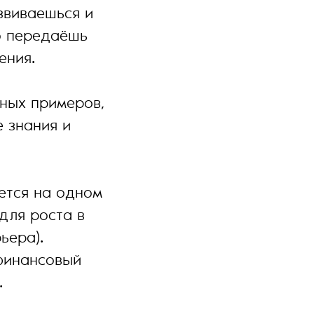
звиваешься и
о передаёшь
ения.
чных примеров,
е знания и
чется на одном
для роста в
ьера).
 финансовый
.