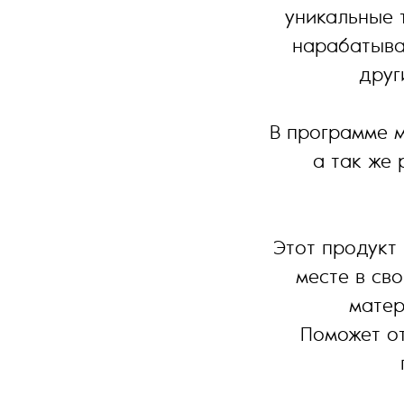
уникальные 
нарабатыва
друг
В программе м
а так же 
Этот продукт 
месте в св
матер
Поможет от